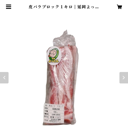
皮バラブロック１キロ | 延岡よっと
ん