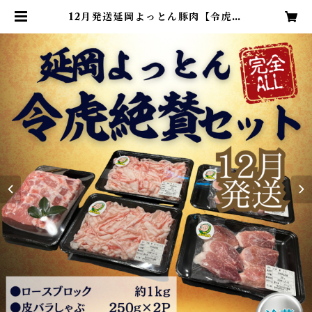
12月発送延岡よっとん豚肉【令虎絶
賛セット】※冷蔵 | 延岡よっとん